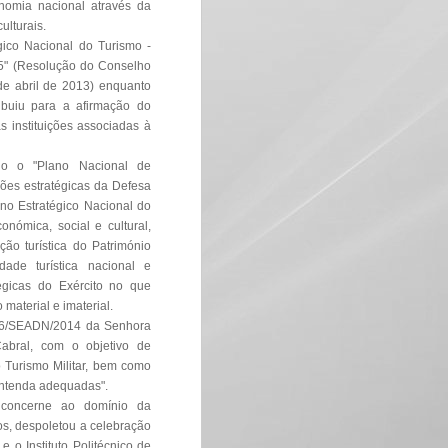
nomia nacional através da
ulturais.
égico Nacional do Turismo -
15" (Resolução do Conselho
 de abril de 2013) enquanto
ribuiu para a afirmação do
s instituições associadas à
ado o "Plano Nacional de
ões estratégicas da Defesa
no Estratégico Nacional do
nómica, social e cultural,
o turística do Património
idade turística nacional e
tégicas do Exército no que
material e imaterial.
º26/SEADN/2014 da Senhora
Cabral, com o objetivo de
 Turismo Militar, bem como
entenda adequadas".
 concerne ao domínio da
os, despoletou a celebração
 o Instituto Politécnico de