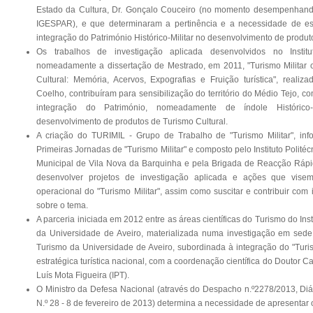
Estado da Cultura, Dr. Gonçalo Couceiro (no momento desempenhando
IGESPAR), e que determinaram a pertinência e a necessidade de es
integração do Património Histórico-Militar no desenvolvimento de produtos
Os trabalhos de investigação aplicada desenvolvidos no Institu
nomeadamente a dissertação de Mestrado, em 2011, "Turismo Militar
Cultural: Memória, Acervos, Expografias e Fruição turística", realiz
Coelho, contribuíram para sensibilização do território do Médio Tejo, c
integração do Património, nomeadamente de índole Histórico-
desenvolvimento de produtos de Turismo Cultural.
A criação do TURIMIL - Grupo de Trabalho de "Turismo Militar", in
Primeiras Jornadas de "Turismo Militar" e composto pelo Instituto Polit
Municipal de Vila Nova da Barquinha e pela Brigada de Reacção Rápi
desenvolver projetos de investigação aplicada e ações que visem
operacional do "Turismo Militar", assim como suscitar e contribuir com
sobre o tema.
A parceria iniciada em 2012 entre as áreas científicas do Turismo do Inst
da Universidade de Aveiro, materializada numa investigação em sed
Turismo da Universidade de Aveiro, subordinada à integração do "Turis
estratégica turística nacional, com a coordenação científica do Doutor C
Luís Mota Figueira (IPT).
O Ministro da Defesa Nacional (através do Despacho n.º2278/2013, Diári
N.º 28 - 8 de fevereiro de 2013) determina a necessidade de apresentar o 