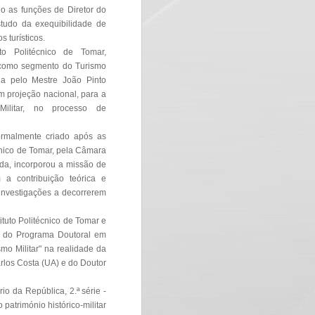
 as funções de Diretor do
tudo da exequibilidade de
 turísticos.
to Politécnico de Tomar,
 como segmento do Turismo
ada pelo Mestre João Pinto
om projeção nacional, para a
Militar, no processo de
formalmente criado após as
écnico de Tomar, pela Câmara
da, incorporou a missão de
 a contribuição teórica e
 investigações a decorrerem
ituto Politécnico de Tomar e
e do Programa Doutoral em
mo Militar" na realidade da
arlos Costa (UA) e do Doutor
o da República, 2.ª série -
património histórico-militar