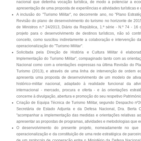
nacional que detenha vocação turística, de modo a potenciar a eco
apresentação de uma proposta de experiências e atividades turísticas e c
A inclusão do "Turismo Militar", no decorrente ano, no "Plano Estrat
Revisão do plano de desenvolvimento do turismo no horizonte de 20
de Ministros n.º 24/2013, Diário da República, 1.ª série - N.º 74 - 16
projeto para o desenvolvimento de destinos turísticos, não só cont
conceito, como suscitou indiretamente a colaboração e intervenção da
operacionalização do "Turismo Militar".
Solicitada pela Direção de História e Cultura Militar é elabor
Implementação do Turismo Militar", compaginado tanto com as orientaç
Nacional como com a orientações expressas na última Revisão do Pla
Turismo (2013), e através de uma linha de intervenção de ordem eco
apresenta uma proposta de desenvolvimento de um modelo de ativaçã
histórico-militar nacional, adaptado à realidade funcional da ativ
internacional - mercado, procura e oferta - e às orientações estra
concerne à divulgação, abertura e promoção do seu respetivo Património 
Criação de Equipa Técnica de Turismo Militar, segundo Despacho n
Secretária de Estado Adjunta e da Defesa Nacional, Dra. Berta 
"acompanhar a implementação das medidas e orientações relativas ao
apresentar as propostas de programas, atividades e metodologias que 
O desenvolvimento do presente projeto, nomeadamente no que
operacionalização e da constituição de uma rede estratégica de parceir
de um protocolo de cooperação entre o Ministério da Defesa Nacional e